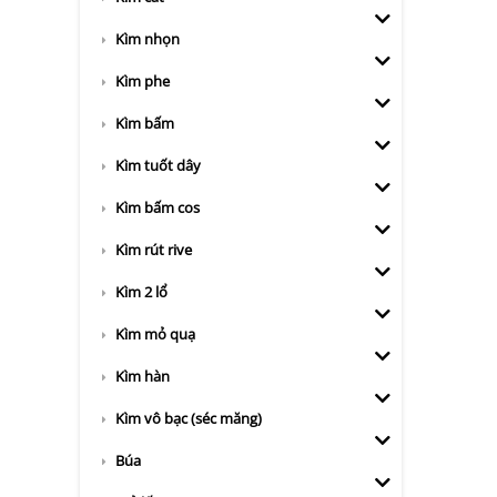
Kìm nhọn
Kìm phe
Kìm bấm
Kìm tuốt dây
Kìm bấm cos
Kìm rút rive
Kìm 2 lổ
Kìm mỏ quạ
Kìm hàn
Kìm vô bạc (séc măng)
Búa