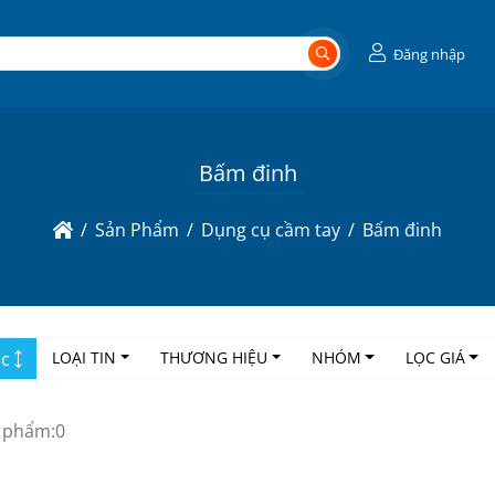
Đăng nhập
Bấm đinh
Sản Phẩm
Dụng cụ cầm tay
Bấm đinh
ọc
LOẠI TIN
THƯƠNG HIỆU
NHÓM
LỌC GIÁ
 phẩm:
0