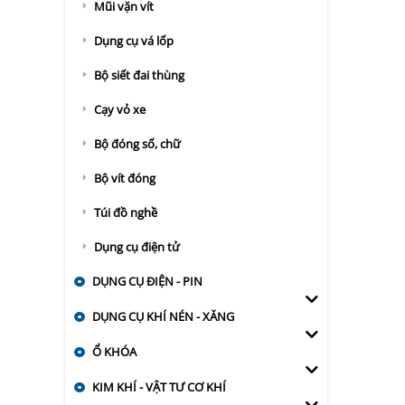
Mũi vặn vít
Dụng cụ vá lốp
Bộ siết đai thùng
Cạy vỏ xe
Bộ đóng số, chữ
Bộ vít đóng
Túi đồ nghề
Dụng cụ điện tử
DỤNG CỤ ĐIỆN - PIN
DỤNG CỤ KHÍ NÉN - XĂNG
Ổ KHÓA
KIM KHÍ - VẬT TƯ CƠ KHÍ