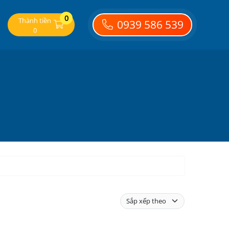
0
Thành tiền
0939 586 539
0