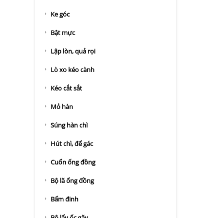
Ke góc
Bật mực
Lập lòn, quả rọi
Lò xo kéo cành
Kéo cắt sắt
Mỏ hàn
Súng hàn chì
Hút chì, đế gác
Cuốn ống đồng
Bộ lã ống đồng
Bấm đinh
Bộ lấy ốc gãy