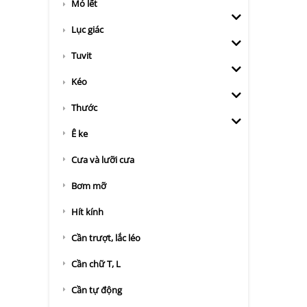
Mỏ lết
Lục giác
Tuvit
Kéo
Thước
Ê ke
Cưa và lưỡi cưa
Bơm mỡ
Hít kính
Cần trượt, lắc léo
Cần chữ T, L
Cần tự động