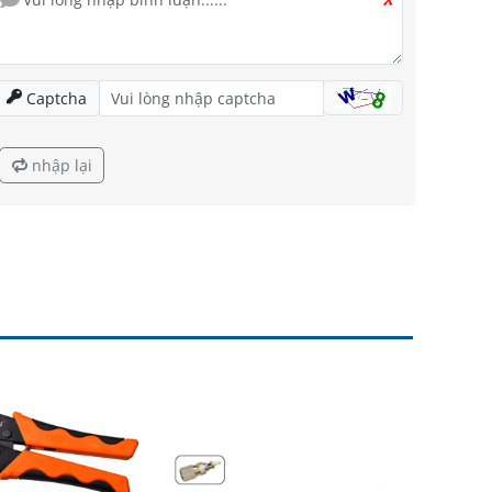
*
Captcha
nhập lại
Kìm b