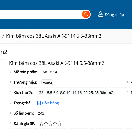
Đăng nhập
s
Kìm bấm cos 38L Asaki AK-9114 5.5-38mm2
mm2
Kìm bấm cos 38L Asaki AK-9114 5.5-38mm2
Mã sản phẩm:
AK-9114
Thương hiệu:
Asaki
Kích thước:
38L, 5.5-6.0, 8.0-10, 14-16, 22-25, 35-38mm2
Trạng thái:
Còn hàng
Số lần xem:
243
Đánh giá SP: