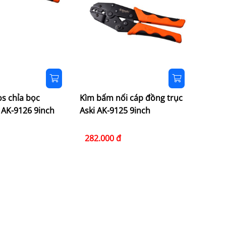
9124 
282.
s chỉa bọc
Kìm bấm nối cáp đồng trục
 AK-9126 9inch
Aski AK-9125 9inch
282.000 đ