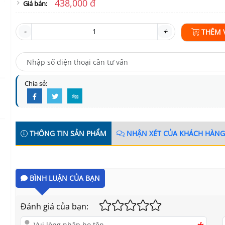
438,000 đ
Giá bán:
-
+
THÊM 
Chia sẻ:
THÔNG TIN SẢN PHẨM
NHẬN XÉT CỦA KHÁCH HÀNG
BÌNH LUẬN CỦA BẠN
Đánh giá của bạn: