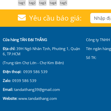
tag1
tag2
tag3
tag4
tag5
Yêu cầu báo giá:
Cửa hàng TÂN ĐẠI THẮNG
Công ty TNHH .
Địa chỉ:
39H Ngô Nhân Tịnh, Phường 1, Quận
Tên ngân hàng
6, TP.HCM
Số TK:
(Trung tâm Chợ Lớn - Chợ Kim Biên)
Điện thoại:
0939 586 539
Zalo
: 0939 586 539
Email:
tandaithang39@gmail.com
Website:
www.tandaithang.com