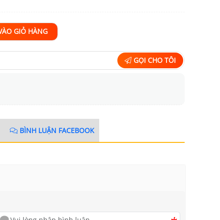
VÀO GIỎ HÀNG
GỌI CHO TÔI
BÌNH LUẬN FACEBOOK