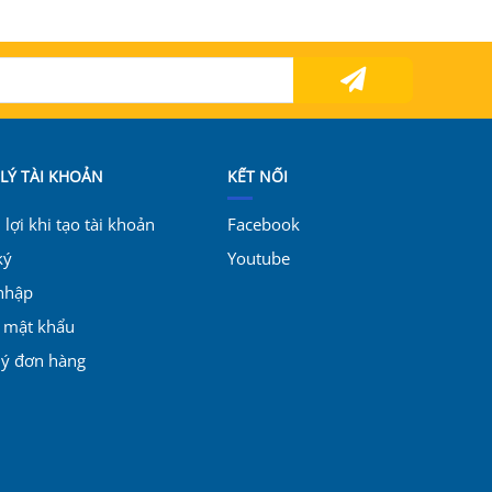
LÝ TÀI KHOẢN
KẾT NỐI
lợi khi tạo tài khoản
Facebook
ký
Youtube
nhập
i mật khẩu
lý đơn hàng