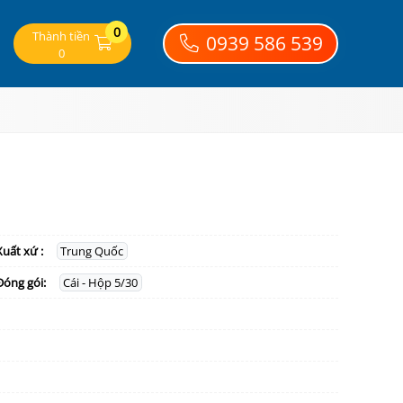
0
Thành tiền
0939 586 539
0
Xuất xứ :
Trung Quốc
Đóng gói:
Cái - Hộp 5/30