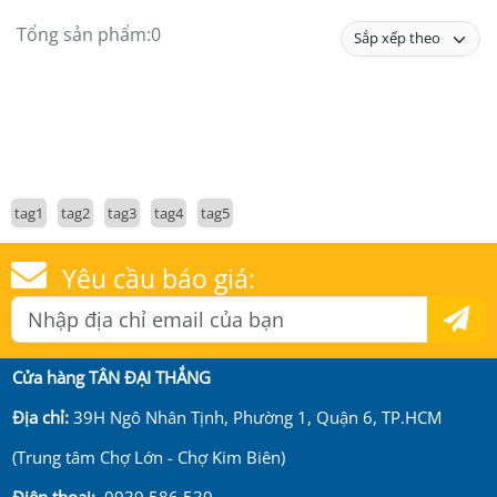
Tổng sản phẩm:
0
tag1
tag2
tag3
tag4
tag5
Yêu cầu báo giá:
Cửa hàng TÂN ĐẠI THẮNG
Địa chỉ:
39H Ngô Nhân Tịnh, Phường 1, Quận 6, TP.HCM
(Trung tâm Chợ Lớn - Chợ Kim Biên)
Điện thoại:
0939 586 539