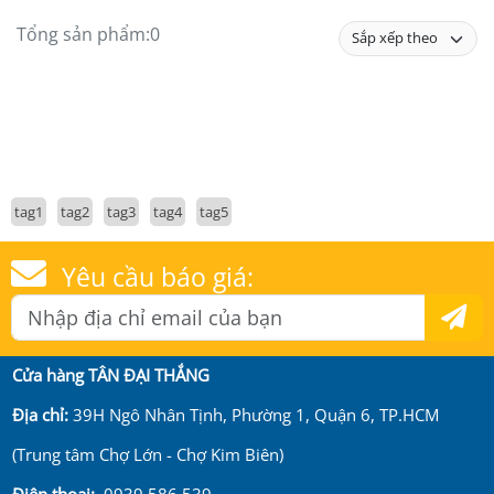
Tổng sản phẩm:
0
tag1
tag2
tag3
tag4
tag5
Yêu cầu báo giá:
Cửa hàng TÂN ĐẠI THẮNG
Địa chỉ:
39H Ngô Nhân Tịnh, Phường 1, Quận 6, TP.HCM
(Trung tâm Chợ Lớn - Chợ Kim Biên)
Điện thoại:
0939 586 539