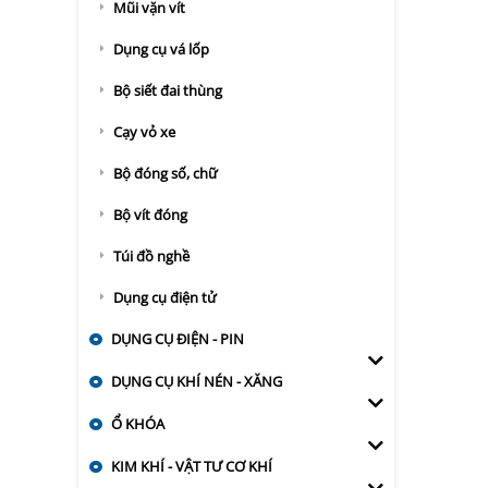
Mũi vặn vít
Dụng cụ vá lốp
Bộ siết đai thùng
Cạy vỏ xe
Bộ đóng số, chữ
Bộ vít đóng
Túi đồ nghề
Dụng cụ điện tử
DỤNG CỤ ĐIỆN - PIN
DỤNG CỤ KHÍ NÉN - XĂNG
Ổ KHÓA
KIM KHÍ - VẬT TƯ CƠ KHÍ