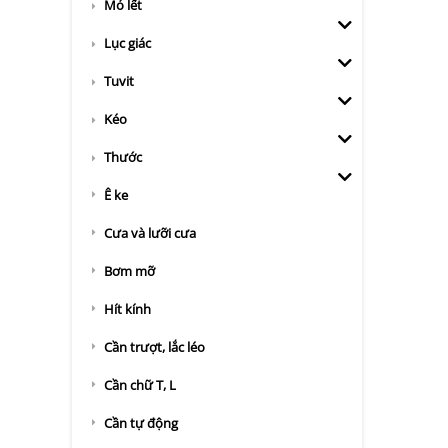
Mỏ lết
Lục giác
Tuvit
Kéo
Thước
Ê ke
Cưa và lưỡi cưa
Bơm mỡ
Hít kính
Cần trượt, lắc léo
Cần chữ T, L
Cần tự động