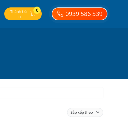
0
Thành tiền
0939 586 539
0