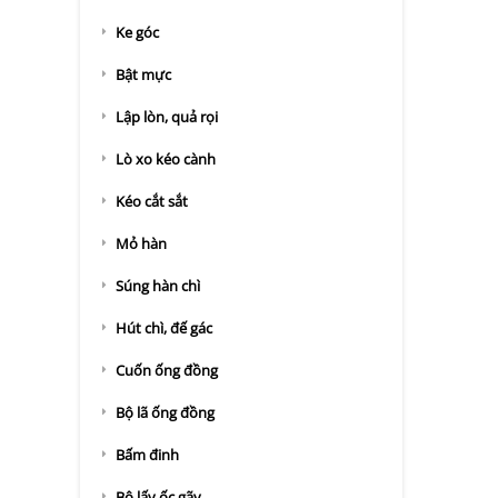
Ke góc
Bật mực
Lập lòn, quả rọi
Lò xo kéo cành
Kéo cắt sắt
Mỏ hàn
Súng hàn chì
Hút chì, đế gác
Cuốn ống đồng
Bộ lã ống đồng
Bấm đinh
Bộ lấy ốc gãy