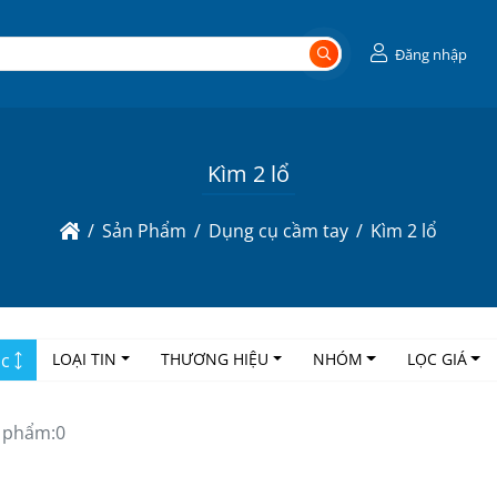
Đăng nhập
Kìm 2 lổ
Sản Phẩm
Dụng cụ cầm tay
Kìm 2 lổ
ọc
LOẠI TIN
THƯƠNG HIỆU
NHÓM
LỌC GIÁ
 phẩm:
0