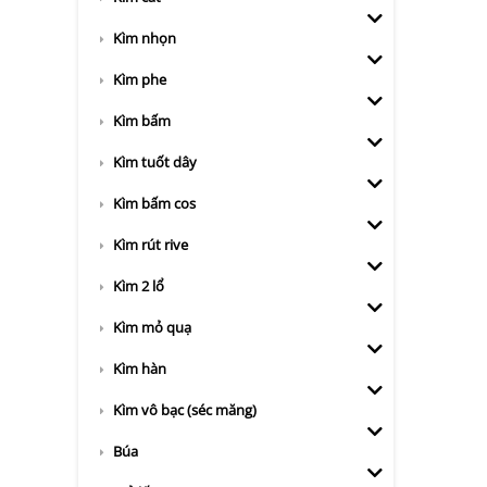
Kìm nhọn
Kìm phe
Kìm bấm
Kìm tuốt dây
Kìm bấm cos
Kìm rút rive
Kìm 2 lổ
Kìm mỏ quạ
Kìm hàn
Kìm vô bạc (séc măng)
Búa