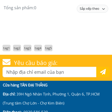
Tổng sản phẩm:
0
tag1
tag2
tag3
tag4
tag5
Yêu cầu báo giá:
Cửa hàng TÂN ĐẠI THẮNG
Địa chỉ:
39H Ngô Nhân Tịnh, Phường 1, Quận 6, TP.HCM
(Trung tâm Chợ Lớn - Chợ Kim Biên)
Điện thoại:
0939 586 539