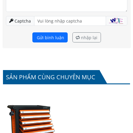
Captcha
Gửi bình luận
nhập lại
SẢN PHẨM CÙNG CHUYÊN MỤC