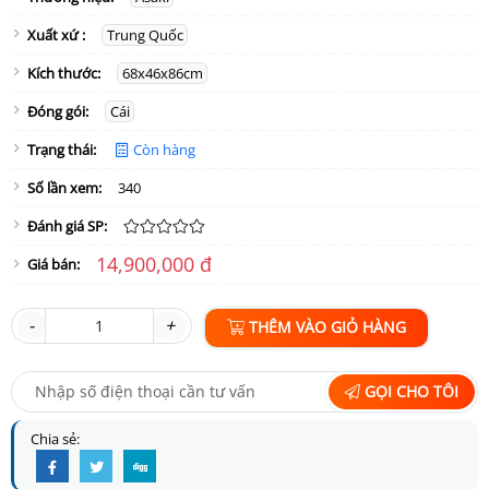
Xuất xứ :
Trung Quốc
Kích thước:
68x46x86cm
Đóng gói:
Cái
Trạng thái:
Còn hàng
Số lần xem:
340
Đánh giá SP:
14,900,000 đ
Giá bán:
-
+
THÊM VÀO GIỎ HÀNG
GỌI CHO TÔI
Chia sẻ: