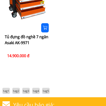
Tủ đựng đồ nghề 7 ngăn
Asaki AK-9971
14.900.000 đ
tag1
tag2
tag3
tag4
tag5
Yêu cầu báo giá: