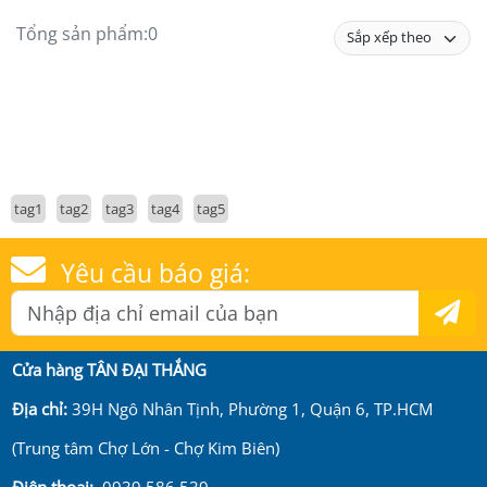
Tổng sản phẩm:
0
tag1
tag2
tag3
tag4
tag5
Yêu cầu báo giá:
Cửa hàng TÂN ĐẠI THẮNG
Địa chỉ:
39H Ngô Nhân Tịnh, Phường 1, Quận 6, TP.HCM
(Trung tâm Chợ Lớn - Chợ Kim Biên)
Điện thoại:
0939 586 539