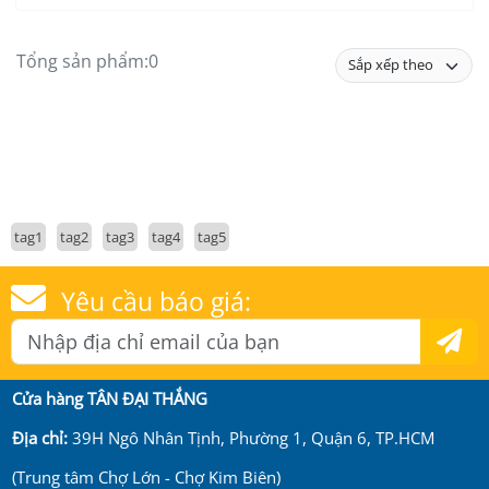
Tổng sản phẩm:
0
tag1
tag2
tag3
tag4
tag5
Yêu cầu báo giá:
Cửa hàng TÂN ĐẠI THẮNG
Địa chỉ:
39H Ngô Nhân Tịnh, Phường 1, Quận 6, TP.HCM
(Trung tâm Chợ Lớn - Chợ Kim Biên)