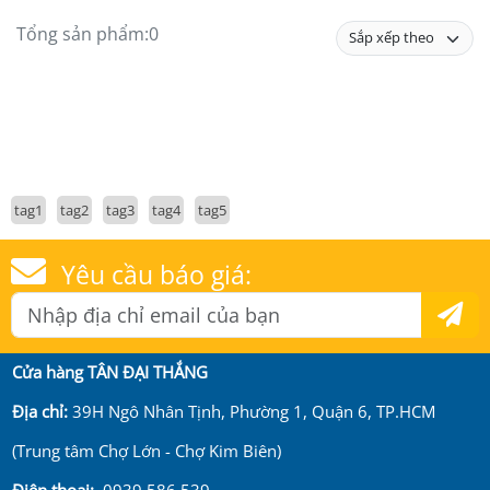
Tổng sản phẩm:
0
tag1
tag2
tag3
tag4
tag5
Yêu cầu báo giá:
Cửa hàng TÂN ĐẠI THẮNG
Địa chỉ:
39H Ngô Nhân Tịnh, Phường 1, Quận 6, TP.HCM
(Trung tâm Chợ Lớn - Chợ Kim Biên)
Điện thoại:
0939 586 539