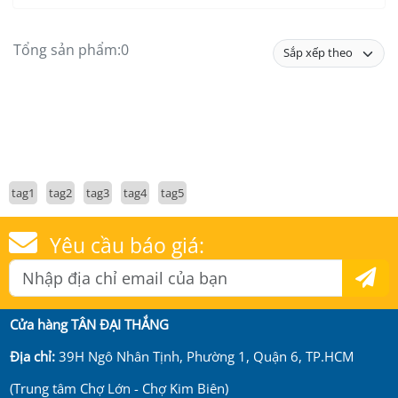
Tổng sản phẩm:
0
tag1
tag2
tag3
tag4
tag5
Yêu cầu báo giá:
Cửa hàng TÂN ĐẠI THẮNG
Địa chỉ:
39H Ngô Nhân Tịnh, Phường 1, Quận 6, TP.HCM
(Trung tâm Chợ Lớn - Chợ Kim Biên)