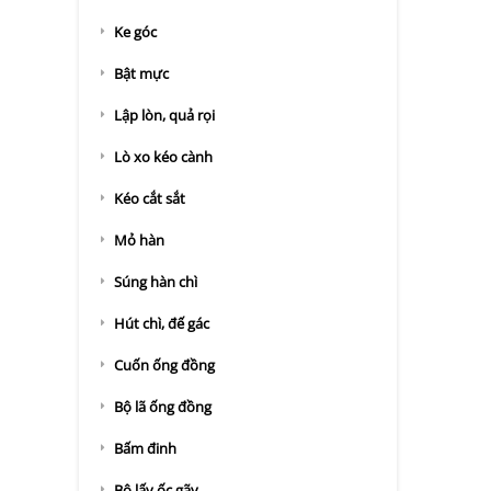
Ke góc
Bật mực
Lập lòn, quả rọi
Lò xo kéo cành
Kéo cắt sắt
Mỏ hàn
Súng hàn chì
Hút chì, đế gác
Cuốn ống đồng
Bộ lã ống đồng
Bấm đinh
Bộ lấy ốc gãy