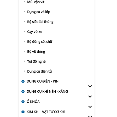
Mũi vặn vít
Dụng cụ vá lốp
Bộ siết đai thùng
Cạy vỏ xe
Bộ đóng số, chữ
Bộ vít đóng
Túi đồ nghề
Dụng cụ điện tử
DỤNG CỤ ĐIỆN - PIN
DỤNG CỤ KHÍ NÉN - XĂNG
Ổ KHÓA
KIM KHÍ - VẬT TƯ CƠ KHÍ