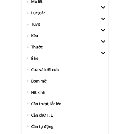
Mỏ lết
Lục giác
Tuvit
Kéo
Thước
Ê ke
Cưa và lưỡi cưa
Bơm mỡ
Hít kính
Cần trượt, lắc léo
Cần chữ T, L
Cần tự động