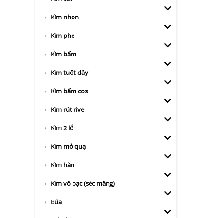
Kìm nhọn
Kìm phe
Kìm bấm
Kìm tuốt dây
Kìm bấm cos
Kìm rút rive
Kìm 2 lổ
Kìm mỏ quạ
Kìm hàn
Kìm vô bạc (séc măng)
Búa