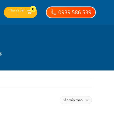
0
Thành tiền
0939 586 539
0
g