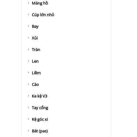
Máng hồ
Cúp lớn nhỏ
Bay
Xủi
Tràn
Len
Liềm
Cào
Ke kệ V3
Tay cổng
Kệ góc xi
Bát (pas)