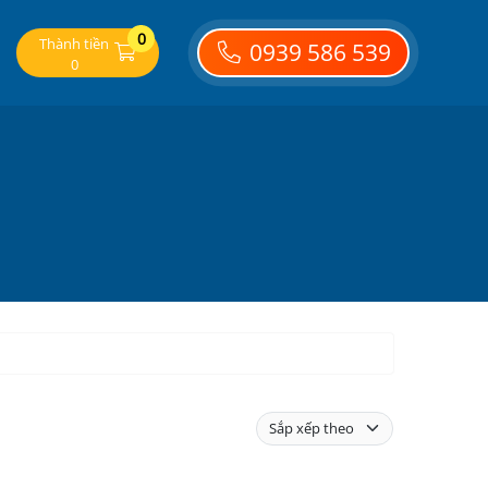
0
Thành tiền
0939 586 539
0