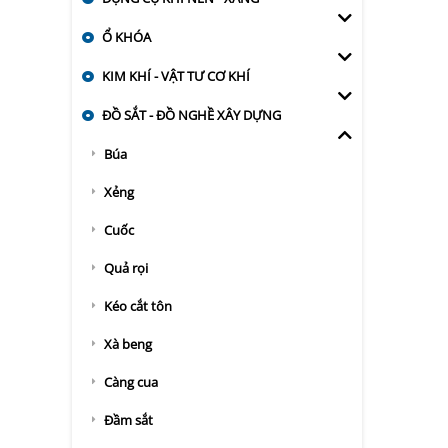
Ổ KHÓA
KIM KHÍ - VẬT TƯ CƠ KHÍ
ĐỒ SẮT - ĐỒ NGHỀ XÂY DỰNG
Búa
Xẻng
Cuốc
Quả rọi
Kéo cắt tôn
Xà beng
Càng cua
Đầm sắt