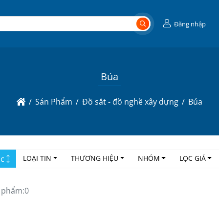
Đăng nhập
Búa
Sản Phẩm
Đồ sắt - đồ nghề xây dựng
Búa
ọc
LOẠI TIN
THƯƠNG HIỆU
NHÓM
LỌC GIÁ
 phẩm:
0