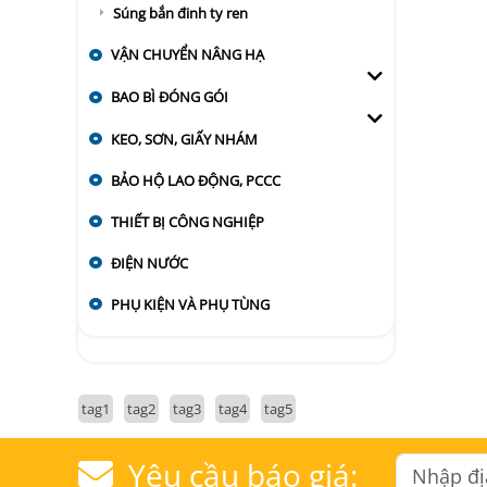
Súng bắn đinh ty ren
VẬN CHUYỂN NÂNG HẠ
BAO BÌ ĐÓNG GÓI
KEO, SƠN, GIẤY NHÁM
BẢO HỘ LAO ĐỘNG, PCCC
THIẾT BỊ CÔNG NGHIỆP
ĐIỆN NƯỚC
PHỤ KIỆN VÀ PHỤ TÙNG
tag1
tag2
tag3
tag4
tag5
Yêu cầu báo giá: