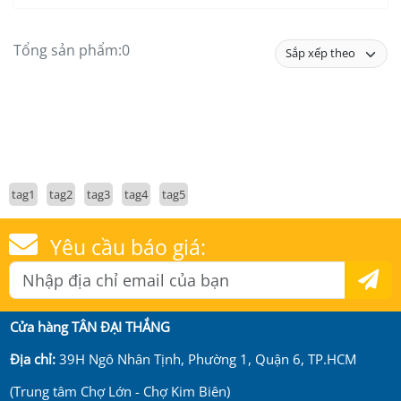
Tổng sản phẩm:
0
tag1
tag2
tag3
tag4
tag5
Yêu cầu báo giá:
Cửa hàng TÂN ĐẠI THẮNG
Địa chỉ:
39H Ngô Nhân Tịnh, Phường 1, Quận 6, TP.HCM
(Trung tâm Chợ Lớn - Chợ Kim Biên)