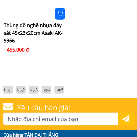
Thùng đồ nghề nhựa đáy
sắt 45x23x20cm Asaki AK-
9966
455.000 đ
tag1
tag2
tag3
tag4
tag5
Yêu cầu báo giá:
Cửa hàng TÂN ĐẠI THẮNG