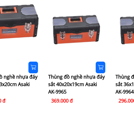
ồ nghề nhựa đáy
Thùng đồ nghề nhựa đáy
Thùng đ
23x20cm Asaki
sắt 40x20x19cm Asaki
sắt 36x
AK-9965
AK-9964
0 đ
369.000 đ
296.00