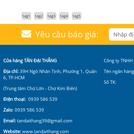
tag1
tag2
tag3
tag4
tag5
Yêu cầu báo giá:
Cửa hàng TÂN ĐẠI THẮNG
Công ty TNHH .
Địa chỉ:
39H Ngô Nhân Tịnh, Phường 1, Quận
Tên ngân hàng
6, TP.HCM
Số TK:
(Trung tâm Chợ Lớn - Chợ Kim Biên)
Điện thoại:
0939 586 539
Zalo
: 0939 586 539
Email:
tandaithang39@gmail.com
Website:
www.tandaithang.com