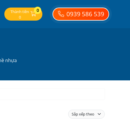
0
Thành tiền
0939 586 539
0
hề nhựa