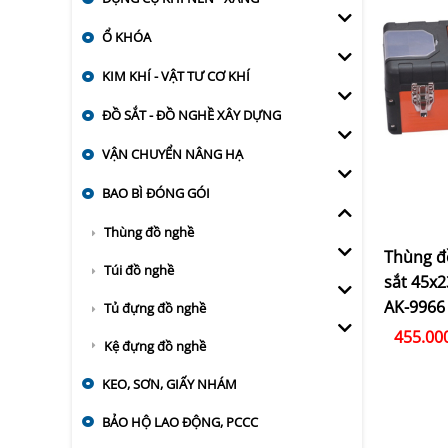
Ổ KHÓA
KIM KHÍ - VẬT TƯ CƠ KHÍ
ĐỒ SẮT - ĐỒ NGHỀ XÂY DỰNG
VẬN CHUYỂN NÂNG HẠ
BAO BÌ ĐÓNG GÓI
Thùng đồ nghề
Thùng đ
Túi đồ nghề
sắt 45x
AK-9966
Tủ đựng đồ nghề
455.00
Kệ đựng đồ nghề
KEO, SƠN, GIẤY NHÁM
BẢO HỘ LAO ĐỘNG, PCCC