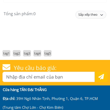
Tổng sản phẩm:
0
tag1
tag2
tag3
tag4
tag5
Yêu cầu báo giá:
Cửa hàng TÂN ĐẠI THẮNG
Địa chỉ:
39H Ngô Nhân Tịnh, Phường 1, Quận 6, TP.HCM
(Trung tâm Chợ Lớn - Chợ Kim Biên)