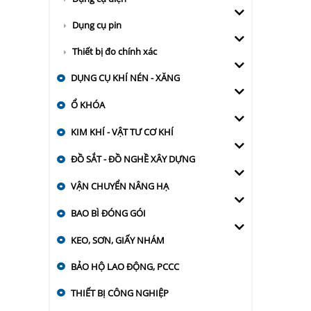
Dụng cụ pin
Thiết bị đo chính xác
DỤNG CỤ KHÍ NÉN - XĂNG
Ổ KHÓA
KIM KHÍ - VẬT TƯ CƠ KHÍ
ĐỒ SẮT - ĐỒ NGHỀ XÂY DỰNG
VẬN CHUYỂN NÂNG HẠ
BAO BÌ ĐÓNG GÓI
KEO, SƠN, GIẤY NHÁM
BẢO HỘ LAO ĐỘNG, PCCC
THIẾT BỊ CÔNG NGHIỆP