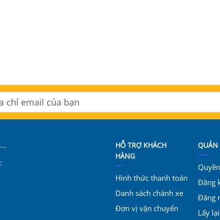
..
HỖ TRỢ KHÁCH
QUẢN 
HÀNG
:
Quyền 
Hình thức thanh toán
Đăng 
Danh sách chành xe
Đăng 
Đơn vị vận chuyển
Lấy lạ