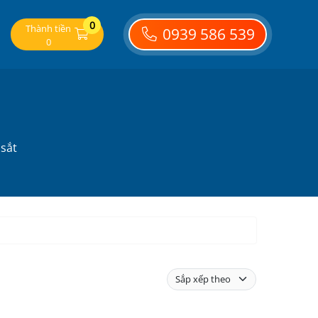
0
Thành tiền
0939 586 539
0
 sắt