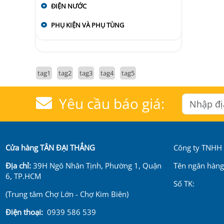
ĐIỆN NƯỚC
PHỤ KIỆN VÀ PHỤ TÙNG
tag1
tag2
tag3
tag4
tag5
Yêu cầu báo giá:
Cửa hàng TÂN ĐẠI THẮNG
Công ty TNHH .
Địa chỉ:
39H Ngô Nhân Tịnh, Phường 1, Quận
Tên ngân hàng
6, TP.HCM
Số TK:
(Trung tâm Chợ Lớn - Chợ Kim Biên)
Điện thoại:
0939 586 539