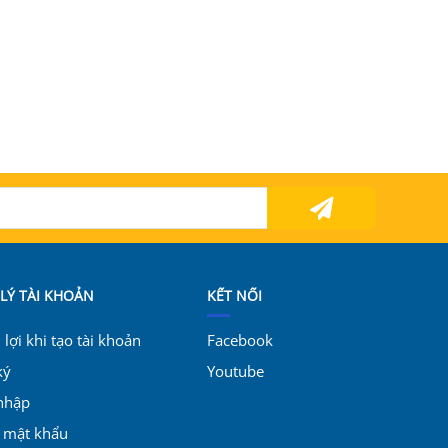
LÝ TÀI KHOẢN
KẾT NỐI
lợi khi tạo tài khoản
Facebook
ký
Youtube
nhập
i mật khẩu