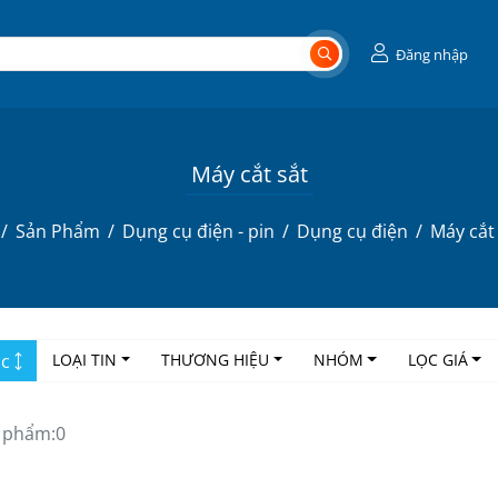
Đăng nhập
Máy cắt sắt
Sản Phẩm
Dụng cụ điện - pin
Dụng cụ điện
Máy cắt
ọc
LOẠI TIN
THƯƠNG HIỆU
NHÓM
LỌC GIÁ
 phẩm:
0