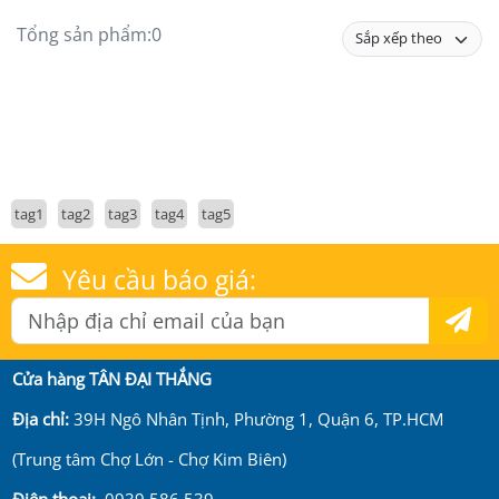
Tổng sản phẩm:
0
tag1
tag2
tag3
tag4
tag5
Yêu cầu báo giá:
Cửa hàng TÂN ĐẠI THẮNG
Địa chỉ:
39H Ngô Nhân Tịnh, Phường 1, Quận 6, TP.HCM
(Trung tâm Chợ Lớn - Chợ Kim Biên)
Điện thoại:
0939 586 539