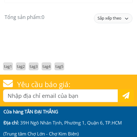
Tổng sản phẩm:
0
tag1
tag2
tag3
tag4
tag5
Yêu cầu báo giá:
Cửa hàng TÂN ĐẠI THẮNG
Địa chỉ:
39H Ngô Nhân Tịnh, Phường 1, Quận 6, TP.HCM
(Trung tâm Chợ Lớn - Chợ Kim Biên)