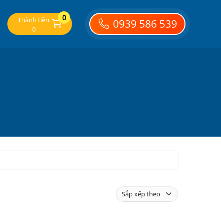
0
Thành tiền
0939 586 539
0