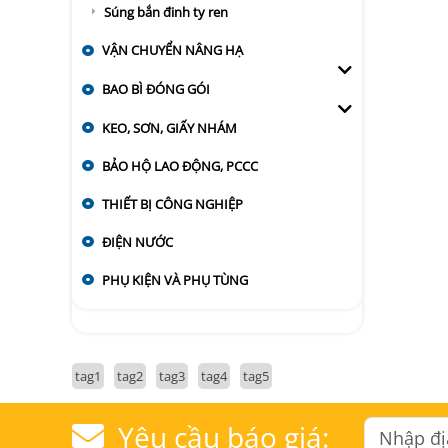
Súng bắn đinh ty ren
VẬN CHUYỂN NÂNG HẠ
BAO BÌ ĐÓNG GÓI
KEO, SƠN, GIẤY NHÁM
BẢO HỘ LAO ĐỘNG, PCCC
THIẾT BỊ CÔNG NGHIỆP
ĐIỆN NƯỚC
PHỤ KIỆN VÀ PHỤ TÙNG
tag1
tag2
tag3
tag4
tag5
Yêu cầu báo giá: