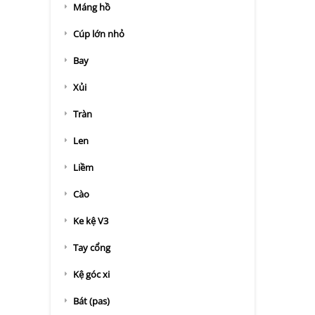
Máng hồ
Cúp lớn nhỏ
Bay
Xủi
Tràn
Len
Liềm
Cào
Ke kệ V3
Tay cổng
Kệ góc xi
Bát (pas)