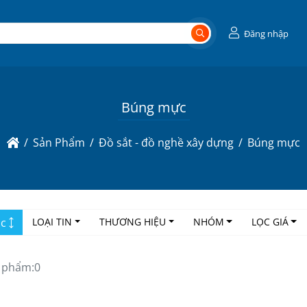
Đăng nhập
Búng mực
Sản Phẩm
Đồ sắt - đồ nghề xây dựng
Búng mực
ọc
LOẠI TIN
THƯƠNG HIỆU
NHÓM
LỌC GIÁ
 phẩm:
0