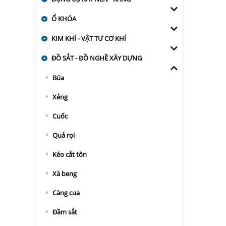
Ổ KHÓA
KIM KHÍ - VẬT TƯ CƠ KHÍ
ĐỒ SẮT - ĐỒ NGHỀ XÂY DỰNG
Búa
Xẻng
Cuốc
Quả rọi
Kéo cắt tôn
Xà beng
Càng cua
Đầm sắt