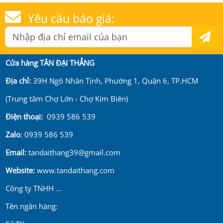
Yêu cầu báo giá:
Cửa hàng TÂN ĐẠI THẮNG
Địa chỉ:
39H Ngô Nhân Tịnh, Phường 1, Quận 6, TP.HCM
(Trung tâm Chợ Lớn - Chợ Kim Biên)
Điện thoại:
0939 586 539
Zalo
: 0939 586 539
Email:
tandaithang39@gmail.com
Website:
www.tandaithang.com
Công ty TNHH ...
Tên ngân hàng: