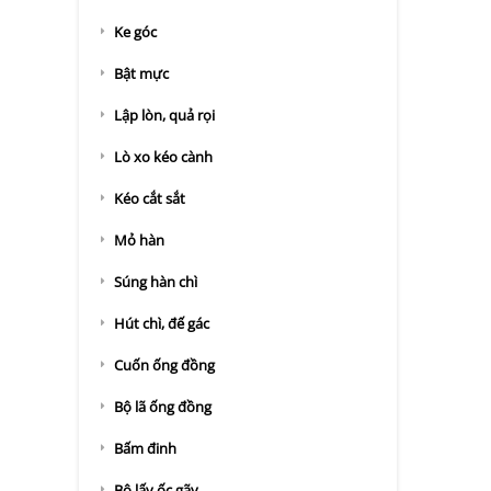
Ke góc
Bật mực
Lập lòn, quả rọi
Lò xo kéo cành
Kéo cắt sắt
Mỏ hàn
Súng hàn chì
Hút chì, đế gác
Cuốn ống đồng
Bộ lã ống đồng
Bấm đinh
Bộ lấy ốc gãy