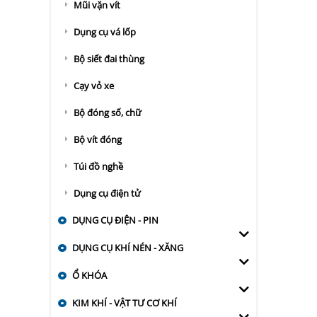
Mũi vặn vít
Dụng cụ vá lốp
Bộ siết đai thùng
Cạy vỏ xe
Bộ đóng số, chữ
Bộ vít đóng
Túi đồ nghề
Dụng cụ điện tử
DỤNG CỤ ĐIỆN - PIN
DỤNG CỤ KHÍ NÉN - XĂNG
Ổ KHÓA
KIM KHÍ - VẬT TƯ CƠ KHÍ