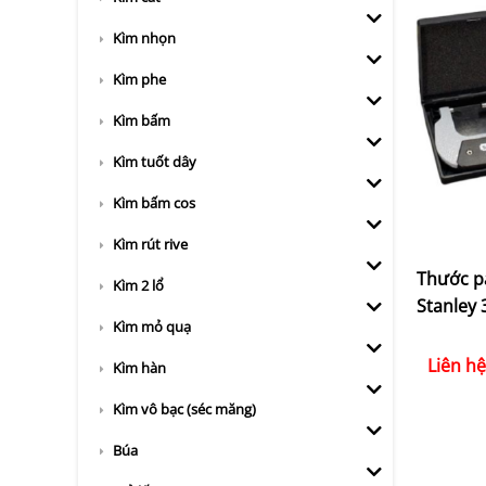
Kìm nhọn
Kìm phe
Kìm bấm
Kìm tuốt dây
Kìm bấm cos
Kìm rút rive
Thước 
Kìm 2 lổ
Stanley 
Kìm mỏ quạ
Liên hệ
Kìm hàn
Kìm vô bạc (séc măng)
Búa