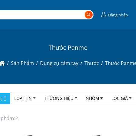
Đăng nhập
Thước Panme
Sản Phẩm
Dụng cụ cầm tay
Thước
Thước Panm
ọc
LOẠI TIN
THƯƠNG HIỆU
NHÓM
LỌC GIÁ
 phẩm:
2