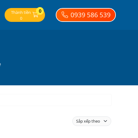
0
Thành tiền
0939 586 539
0
e