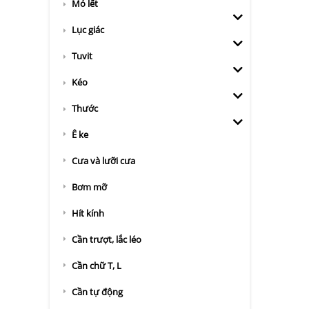
Mỏ lết
Lục giác
Tuvit
Kéo
Thước
Ê ke
Cưa và lưỡi cưa
Bơm mỡ
Hít kính
Cần trượt, lắc léo
Cần chữ T, L
Cần tự động