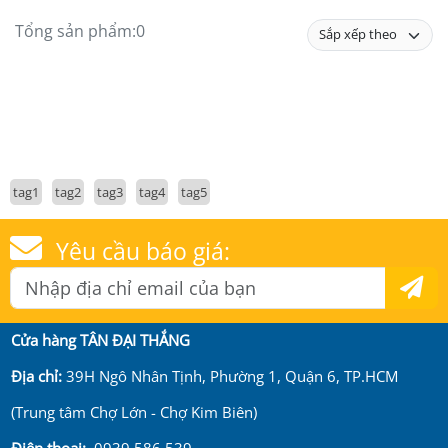
Tổng sản phẩm:
0
tag1
tag2
tag3
tag4
tag5
Yêu cầu báo giá:
Cửa hàng TÂN ĐẠI THẮNG
Địa chỉ:
39H Ngô Nhân Tịnh, Phường 1, Quận 6, TP.HCM
(Trung tâm Chợ Lớn - Chợ Kim Biên)
Điện thoại:
0939 586 539