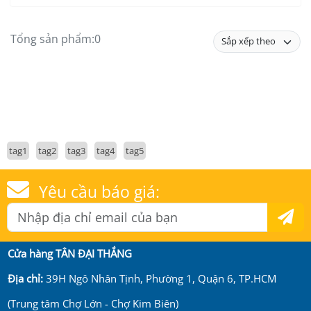
Tổng sản phẩm:
0
tag1
tag2
tag3
tag4
tag5
Yêu cầu báo giá:
Cửa hàng TÂN ĐẠI THẮNG
Địa chỉ:
39H Ngô Nhân Tịnh, Phường 1, Quận 6, TP.HCM
(Trung tâm Chợ Lớn - Chợ Kim Biên)