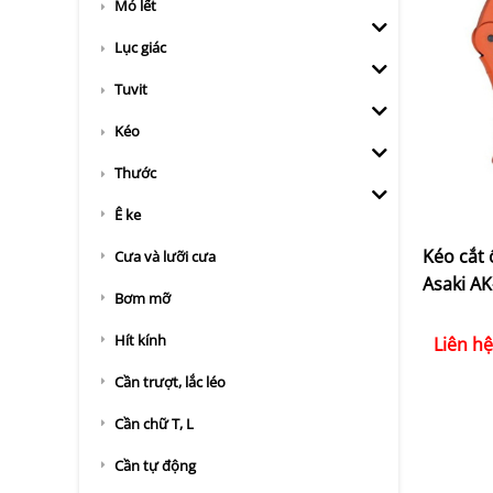
Mỏ lết
Lục giác
Tuvit
Kéo
Thước
Ê ke
Kéo cắt
Cưa và lưỡi cưa
Asaki AK
Bơm mỡ
Hít kính
Liên hệ
Cần trượt, lắc léo
Cần chữ T, L
Cần tự động