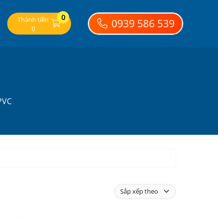
0
Thành tiền
0939 586 539
0
PVC