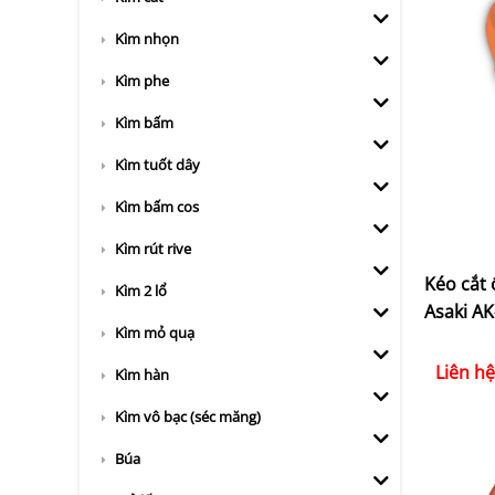
Kìm nhọn
Kìm phe
Kìm bấm
Kìm tuốt dây
Kìm bấm cos
Kìm rút rive
Kéo cắt
Kìm 2 lổ
Asaki AK
Kìm mỏ quạ
Liên hệ
Kìm hàn
Kìm vô bạc (séc măng)
Búa