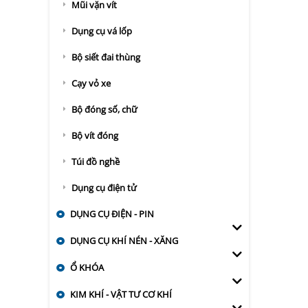
Mũi vặn vít
Dụng cụ vá lốp
Bộ siết đai thùng
Cạy vỏ xe
Bộ đóng số, chữ
Bộ vít đóng
Túi đồ nghề
Dụng cụ điện tử
DỤNG CỤ ĐIỆN - PIN
DỤNG CỤ KHÍ NÉN - XĂNG
Ổ KHÓA
KIM KHÍ - VẬT TƯ CƠ KHÍ