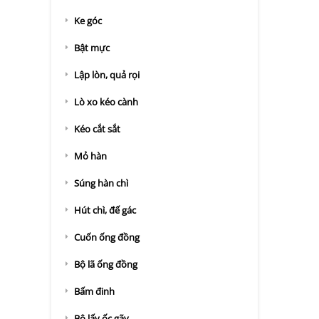
Ke góc
Bật mực
Lập lòn, quả rọi
Lò xo kéo cành
Kéo cắt sắt
Mỏ hàn
Súng hàn chì
Hút chì, đế gác
Cuốn ống đồng
Bộ lã ống đồng
Bấm đinh
Bộ lấy ốc gãy