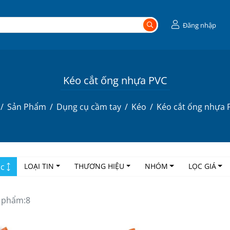
Đăng nhập
Kéo cắt ống nhựa PVC
Sản Phẩm
Dụng cụ cầm tay
Kéo
Kéo cắt ống nhựa 
ọc
LOẠI TIN
THƯƠNG HIỆU
NHÓM
LỌC GIÁ
 phẩm:
8