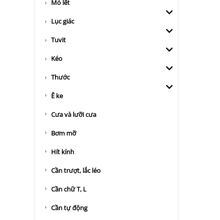
Mỏ lết
Lục giác
Tuvit
Kéo
Thước
Ê ke
Cưa và lưỡi cưa
Bơm mỡ
Hít kính
Cần trượt, lắc léo
Cần chữ T, L
Cần tự động