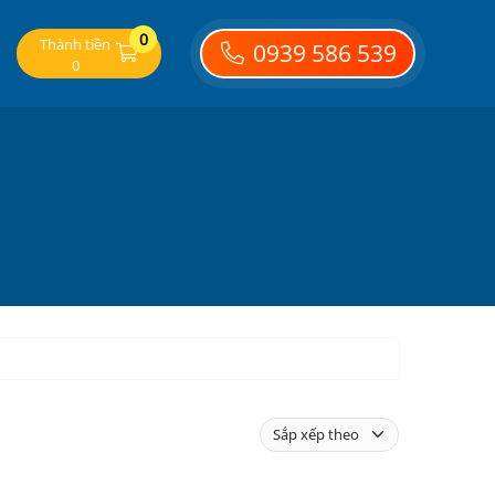
0
Thành tiền
0939 586 539
0