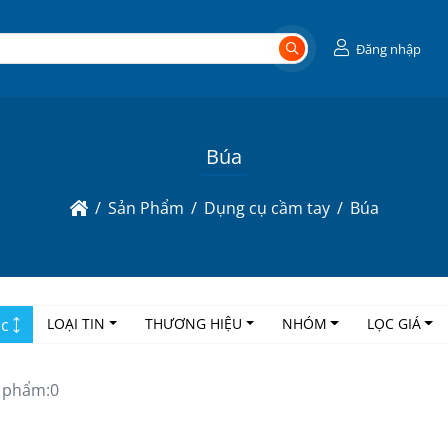
Đăng nhập
Búa
Sản Phẩm
Dụng cụ cầm tay
Búa
ọc
LOẠI TIN
THƯƠNG HIỆU
NHÓM
LỌC GIÁ
 phẩm:
0