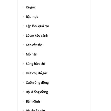
Ke góc
Bật mực
Lập lòn, quả rọi
Lò xo kéo cành
Kéo cắt sắt
Mỏ hàn
Súng hàn chì
Hút chì, đế gác
Cuốn ống đồng
Bộ lã ống đồng
Bấm đinh
Bộ lấy ốc gãy