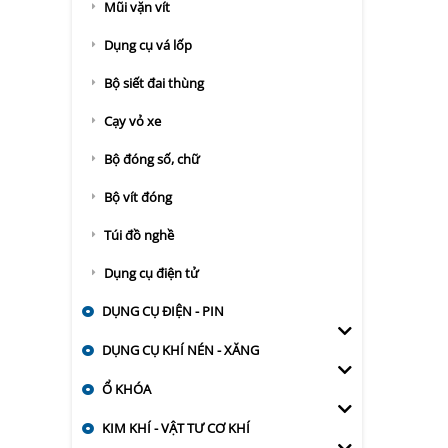
Mũi vặn vít
Dụng cụ vá lốp
Bộ siết đai thùng
Cạy vỏ xe
Bộ đóng số, chữ
Bộ vít đóng
Túi đồ nghề
Dụng cụ điện tử
DỤNG CỤ ĐIỆN - PIN
DỤNG CỤ KHÍ NÉN - XĂNG
Ổ KHÓA
KIM KHÍ - VẬT TƯ CƠ KHÍ