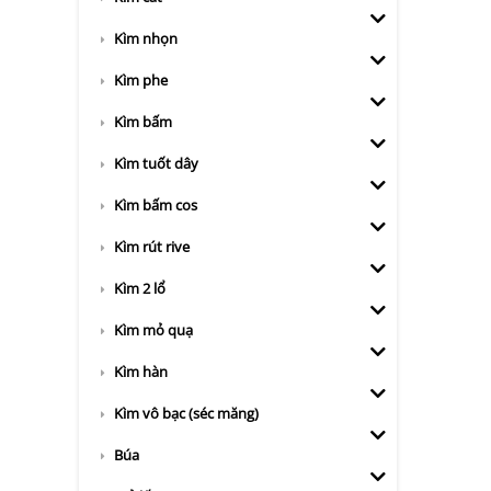
Kìm nhọn
Kìm phe
Kìm bấm
Kìm tuốt dây
Kìm bấm cos
Kìm rút rive
Kìm 2 lổ
Kìm mỏ quạ
Kìm hàn
Kìm vô bạc (séc măng)
Búa