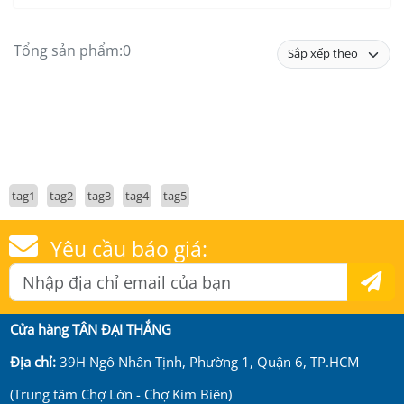
Tổng sản phẩm:
0
tag1
tag2
tag3
tag4
tag5
Yêu cầu báo giá:
Cửa hàng TÂN ĐẠI THẮNG
Địa chỉ:
39H Ngô Nhân Tịnh, Phường 1, Quận 6, TP.HCM
(Trung tâm Chợ Lớn - Chợ Kim Biên)