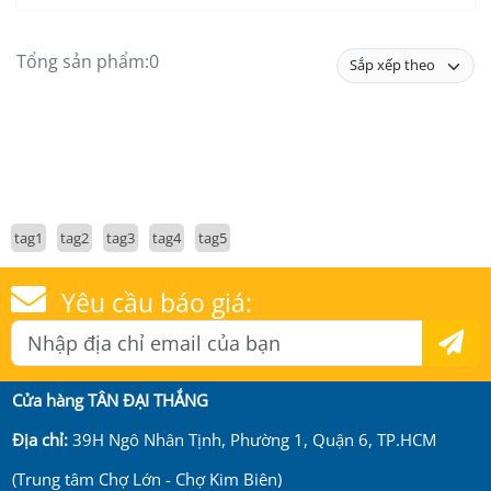
Tổng sản phẩm:
0
tag1
tag2
tag3
tag4
tag5
Yêu cầu báo giá:
Cửa hàng TÂN ĐẠI THẮNG
Địa chỉ:
39H Ngô Nhân Tịnh, Phường 1, Quận 6, TP.HCM
(Trung tâm Chợ Lớn - Chợ Kim Biên)