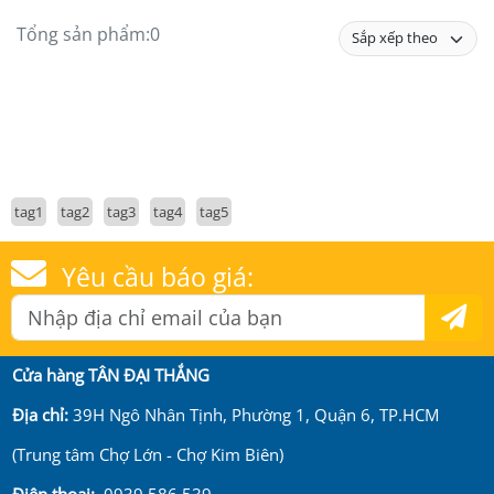
Tổng sản phẩm:
0
tag1
tag2
tag3
tag4
tag5
Yêu cầu báo giá:
Cửa hàng TÂN ĐẠI THẮNG
Địa chỉ:
39H Ngô Nhân Tịnh, Phường 1, Quận 6, TP.HCM
(Trung tâm Chợ Lớn - Chợ Kim Biên)
Điện thoại:
0939 586 539