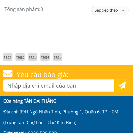
Tổng sản phẩm:
0
tag1
tag2
tag3
tag4
tag5
Yêu cầu báo giá:
Cửa hàng TÂN ĐẠI THẮNG
Địa chỉ:
39H Ngô Nhân Tịnh, Phường 1, Quận 6, TP.HCM
(Trung tâm Chợ Lớn - Chợ Kim Biên)
Điện thoại:
0939 586 539